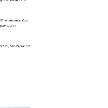
nique of Kintsugi and
 Simultaneously, Onari
island. In an
iques, Onari’s process