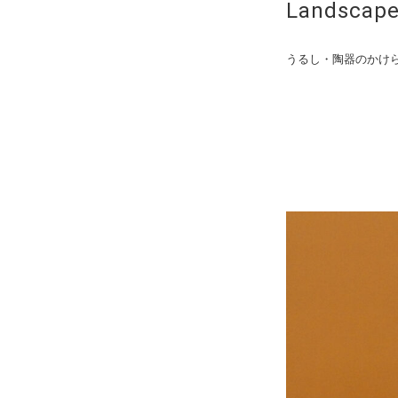
Landscap
うるし・陶器のかけら・金粉 / 