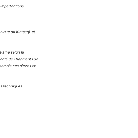
x imperfections
hnique du Kintsugi, et
elaine selon la
llecté des fragments de
assemblé ces pièces en
es techniques