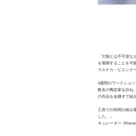
「欠陥とは不可逆な
を展開することを可
ラルナカ・ビエンナ
4週間のワークショ
数名の陶芸家を訪ね
の作品を金継ぎで組
工房での時間の積み
した。」
キュレーター: Shaoan