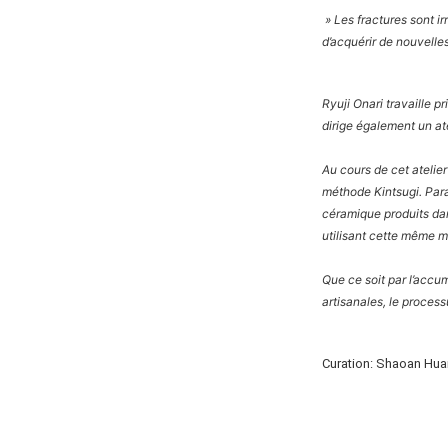
» Les fractures sont ir
d’acquérir de nouvelles
Ryuji Onari travaille pr
dirige également un at
Au cours de cet atelie
méthode Kintsugi. Para
céramique produits dan
utilisant cette même 
Que ce soit par l’accu
artisanales, le proces
Curation: Shaoan Hu