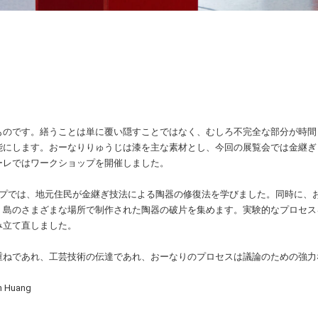
ものです。繕うことは単に覆い隠すことではなく、むしろ不完全な部分が時間
能にします。おーなりりゅうじは漆を主な素材とし、今回の展覧会では金継ぎ
ーレではワークショップを開催しました。
ップでは、地元住民が金継ぎ技法による陶器の修復法を学びました。同時に、
、島のさまざまな場所で制作された陶器の破片を集めます。実験的なプロセス
み立て直しました。
重ねであれ、工芸技術の伝達であれ、おーなりのプロセスは議論のための強力
 Huang