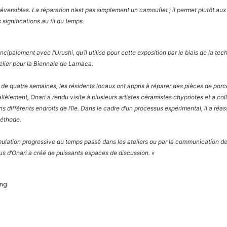
réversibles. La réparation n’est pas simplement un camouflet ; il permet plutôt au
 significations au fil du temps.
incipalement avec l’Urushi, qu’il utilise pour cette exposition par le biais de la tec
elier pour la Biennale de Larnaca.
r de quatre semaines, les résidents locaux ont appris à réparer des pièces de porc
llèlement, Onari a rendu visite à plusieurs artistes céramistes chypriotes et a co
s différents endroits de l’île. Dans le cadre d’un processus expérimental, il a ré
méthode.
mulation progressive du temps passé dans les ateliers ou par la communication d
sus d’Onari a créé de puissants espaces de discussion. «
ang