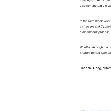
time. Ryuji Onari’s mai
also conducting a wor
In the four-week works
visited several Cypriot
experimental process, 
Whether through the gr
created potent spaces 
Shaoan Huang, curat